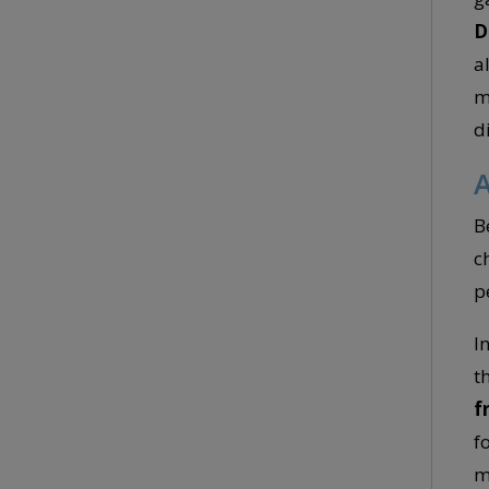
D
a
m
d
A
B
c
p
I
t
f
f
m