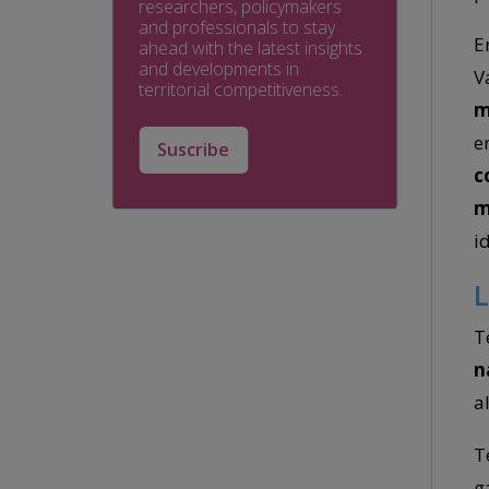
researchers, policymakers
and professionals to stay
E
ahead with the latest insights
and developments in
V
territorial competitiveness.
m
e
Suscribe
c
m
i
T
n
a
T
g