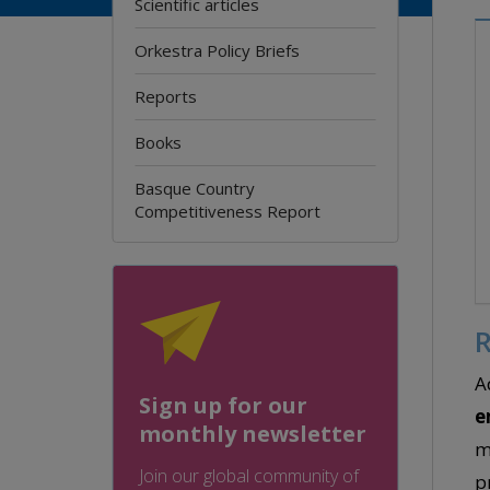
Scientific articles
Orkestra Policy Briefs
Reports
Books
Basque Country
Competitiveness Report
A
Sign up for our
e
monthly newsletter
m
Join our global community of
p