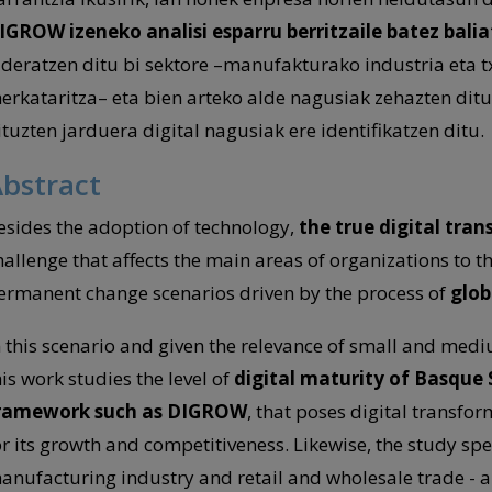
IGROW izeneko analisi esparru berritzaile batez balia
lderatzen ditu bi sektore –manufakturako industria eta t
erkataritza– eta bien arteko alde nagusiak zehazten ditu.
ituzten jarduera digital nagusiak ere identifikatzen ditu.
bstract
esides the adoption of technology,
the true digital tra
hallenge that affects the main areas of organizations to th
ermanent change scenarios driven by the process of
glob
n this scenario and given the relevance of small and med
his work studies the level of
digital maturity of Basque
ramework such as DIGROW
, that poses digital transfo
or its growth and competitiveness. Likewise, the study spe
anufacturing industry and retail and wholesale trade - a