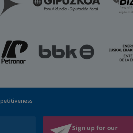
mpetitiveness
Sign up for our