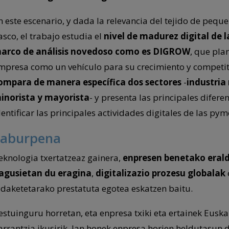
n este escenario, y dada la relevancia del tejido de peq
asco, el trabajo estudia el
nivel de madurez digital de 
arco de análisis novedoso como es DIGROW
, que pla
mpresa como un vehículo para su crecimiento y competiti
ompara de manera específica dos sectores
-
industria
inorista y mayorista
- y presenta las principales difer
dentificar las principales actividades digitales de las pym
Laburpena
eknologia txertatzeaz gainera,
enpresen benetako erald
agusietan du eragina
,
digitalizazio prozesu globalak
ldaketetarako prestatuta egotea eskatzen baitu.
estuinguru horretan, eta enpresa txiki eta ertainek Eus
arrantzia ikusirik, lan honek enpresa horien heldutasun d