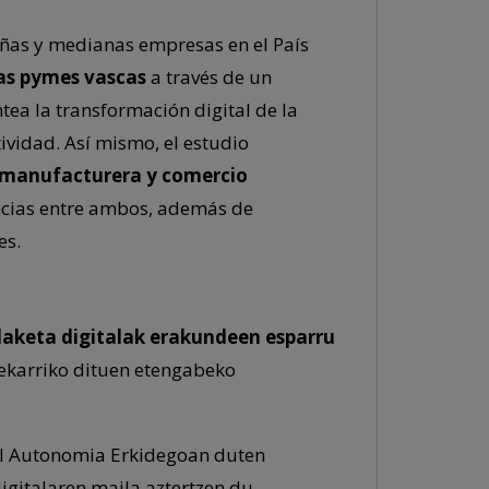
ueñas y medianas empresas en el País
las pymes vascas
a través de un
ntea la transformación digital de la
vidad. Así mismo, el estudio
 manufacturera y comercio
encias entre ambos, además de
es.
aketa digitalak erakundeen esparru
ekarriko dituen etengabeko
kal Autonomia Erkidegoan duten
igitalaren maila aztertzen du,