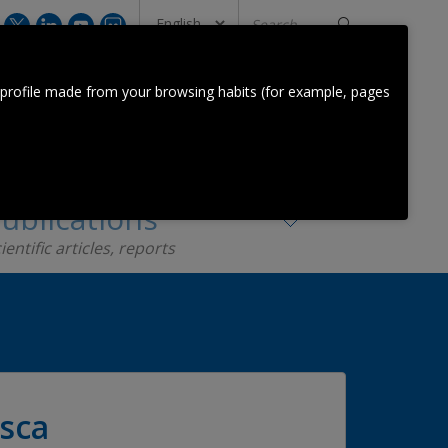
Search
...
CONTACT US
 profile made from your browsing habits (for example, pages
Orkestra Team
Contact
ublications
ientific articles, reports
asca