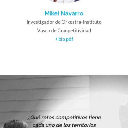
Mikel Navarro
Investigador de Orkestra-Instituto
Vasco de Competitividad
+ bio pdf
al de la
¿Qué retos competitivos tiene
¿Tienen 
?¿Son sus
cada uno de los territorios
las coma