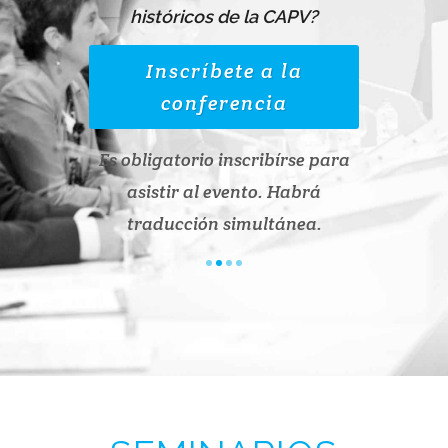
tivas?
históricos de la CAPV?
In
 la
Inscríbete a la
a
conferencia
Es oblig
írse para
Es obligatorio inscribírse para
asist
 Habrá
asistir al evento. Habrá
trad
ánea.
traducción simultánea.